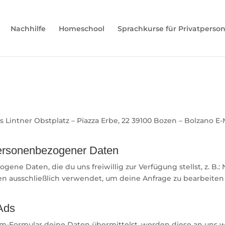
Nachhilfe
Homeschool
Sprachkurse für Privatperso
Lintner Obstplatz – Piazza Erbe, 22 39100 Bozen – Bolzano E-Ma
ersonenbezogener Daten
ne Daten, die du uns freiwillig zur Verfügung stellst, z. B.
n ausschließlich verwendet, um deine Anfrage zu bearbeiten
Ads
-Formular deine Daten übermittelst, werden diese an uns we