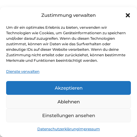
Zustimmung verwalten
WAS ELTERN 
SAGEN
Um dir ein optimales Erlebnis zu bieten, verwenden wir
Technologien wie Cookies, um Geräteinformationen zu speichern
und/oder darauf zuzugreifen. Wenn du diesen Technologien
zustimmst, können wir Daten wie das Surfverhalten oder
eindeutige IDs auf dieser Website verarbeiten. Wenn du deine
Zustimmung nicht erteilst oder zurückziehst, können bestimmte
Merkmale und Funktionen beeinträchtigt werden.
Unsere Tochter besucht das
Sprachengymnasium. Nach dem
Dienste verwalten
ersten Semester hatte sie in
Akzeptieren
Italienisch eine 5 im Zeugnis, wobei
sie eine intelligente und fleißige
Ablehnen
Schülerin ist. Ich kann sagen, dass
Einstellungen ansehen
sie verzweifelt war. Sie sagte, sie
wüsste nicht, was sie noch tun
Datenschutzerklärung
Impressum
könne, um endlich positiv zu